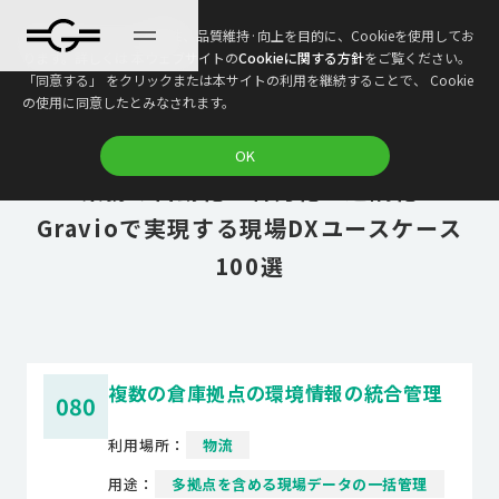
本ウェブサイトは、利便性、品質維持·向上を目的に、Cookieを使用してお
ります。詳しくは 本ウェブサイトの
Cookieに関する方針
をご覧ください。
「同意する」 をクリックまたは本サイトの利用を継続することで、 Cookie
の使用に同意したとみなされます。
DX推進のヒント満載！これで丸わかり！
OK
業務の自動化・省力化・遠隔化
Gravioで実現する現場DXユースケース
100選
複数の倉庫拠点の環境情報の統合管理
080
利用場所：
物流
用途：
多拠点を含める現場データの⼀括管理