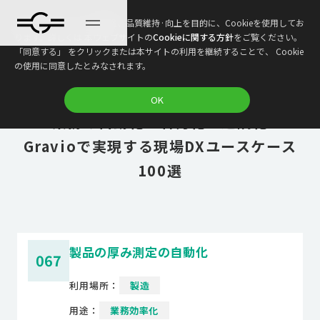
本ウェブサイトは、利便性、品質維持·向上を目的に、Cookieを使用してお
ります。詳しくは 本ウェブサイトの
Cookieに関する方針
をご覧ください。
「同意する」 をクリックまたは本サイトの利用を継続することで、 Cookie
の使用に同意したとみなされます。
DX推進のヒント満載！これで丸わかり！
OK
業務の自動化・省力化・遠隔化
Gravioで実現する現場DXユースケース
100選
製品の厚み測定の自動化
067
利用場所：
製造
用途：
業務効率化