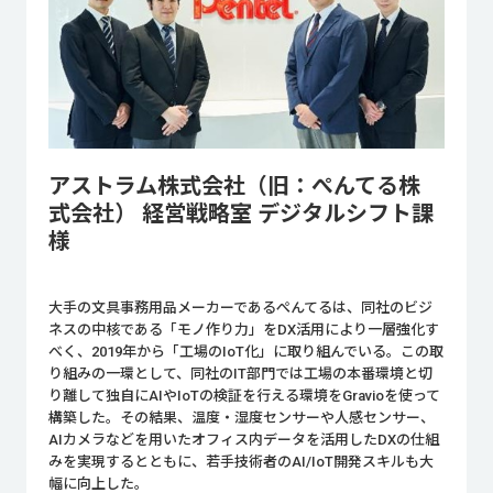
アストラム株式会社（旧：ぺんてる株
式会社） 経営戦略室 デジタルシフト課
様
大手の文具事務用品メーカーであるぺんてるは、同社のビジ
ネスの中核である「モノ作り力」をDX活用により一層強化す
べく、2019年から「工場のIoT化」に取り組んでいる。この取
り組みの一環として、同社のIT部門では工場の本番環境と切
り離して独自にAIやIoTの検証を行える環境をGravioを使って
構築した。その結果、温度・湿度センサーや人感センサー、
AIカメラなどを用いたオフィス内データを活用したDXの仕組
みを実現するとともに、若手技術者のAI/IoT開発スキルも大
幅に向上した。