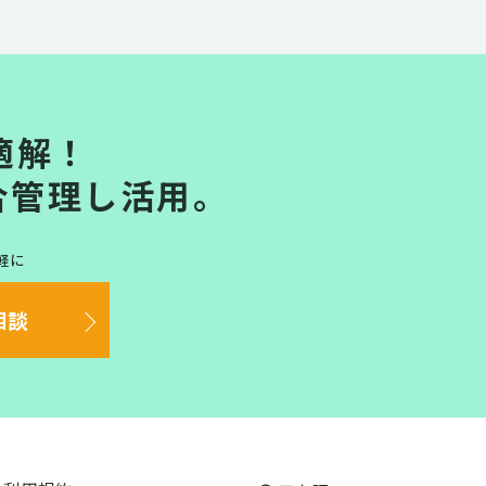
適解！
合管理し活用。
軽に
相談