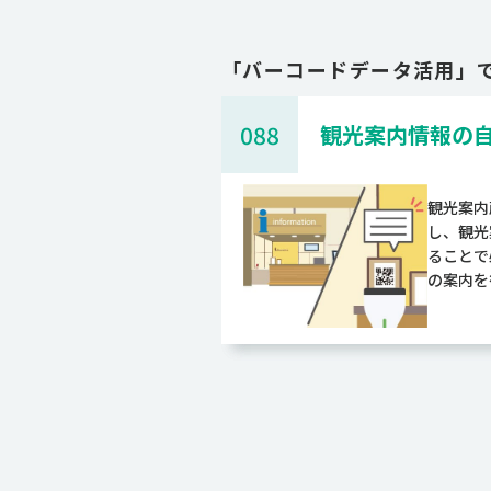
「
バーコードデータ活用
」
088
観光案内情報の
観光案内
し、観光
ることで
の案内を