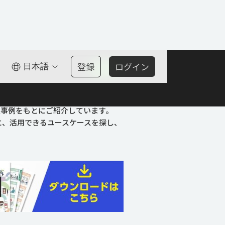
化・省力化・遠隔化
登録
ログイン
日本語
OK
00選
入事例をもとにご紹介しています。
に、活用できるユースケースを探し、