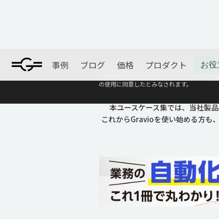
DX推進のヒント
事例
ブログ
価格
プロダクト
お役
本ウェブサイトは、利便性、品質維持·向上を目
Cookieに関する方針
をご覧ください。「同意す
Gr
の使用に同意したとみなされます。
本ユースケース集では、当社製品
これからGravioを使い始める