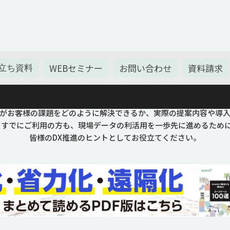
満載！これで丸わかり！業務の自動
WEBセミナー
お問い合わせ
資料請求
立ち資料
的に、Cookieを使用しております。詳しくは 本ウェブサイトの
る」 をクリックまたは本サイトの利用を継続することで、 Cookie
avioで実現する現場DXユースケース1
がお客様の課題をどのように解決できるか、実際の提案内容や導
方も、すでにご利用の方も、現場データの利活用を一歩先に進めるため
皆様のDX推進のヒントとしてお役立てください。