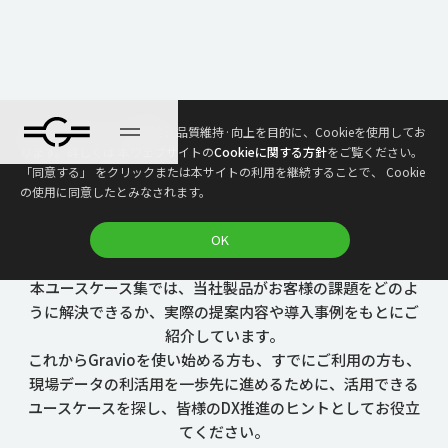
DX推進のヒント満載！これで丸わかり！
本ウェブサイトは、利便性、品質維持·向上を目的に、Cookieを使用してお
ります。詳しくは 本ウェブサイトの
Cookieに関する方針
をご覧ください。
業務の自動化・省力化・遠隔化
「同意する」 をクリックまたは本サイトの利用を継続することで、 Cookie
の使用に同意したとみなされます。
Gravioで実現する現場DXユースケース
100選
OK
本ユースケース集では、当社製品がお客様の課題をどのよ
うに解決できるか、実際の提案内容や導入事例をもとにご
紹介しています。
これからGravioを使い始める方も、すでにご利用の方も、
現場データの利活用を一歩先に進めるために、活用できる
ユースケースを探し、皆様のDX推進のヒントとしてお役立
てください。