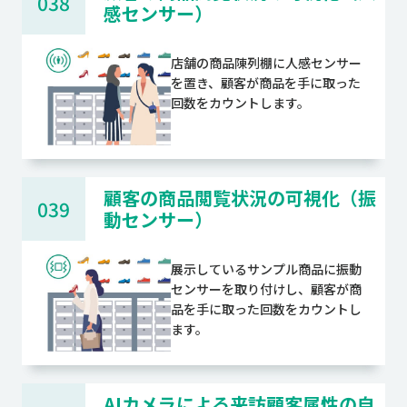
038
感センサー）
店舗の商品陳列棚に人感センサー
を置き、顧客が商品を手に取った
回数をカウントします。
顧客の商品閲覧状況の可視化（振
039
動センサー）
展示しているサンプル商品に振動
センサーを取り付けし、顧客が商
品を手に取った回数をカウントし
ます。
AIカメラによる来訪顧客属性の自