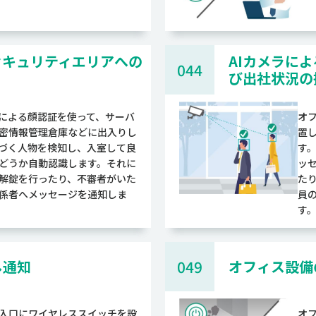
セキュリティエリアへの
AIカメラに
044
び出社状況の
ラによる顔認証を使って、サーバ
オ
密情報管理倉庫などに出入りし
置
づく人物を検知し、入室して良
す
どうか自動認識します。それに
ッ
解錠を行ったり、不審者がいた
た
係者へメッセージを通知しま
員
す
し通知
049
オフィス設備
入口にワイヤレススイッチを設
オ