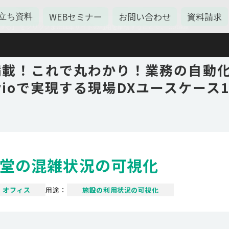
WEBセミナー
お問い合わせ
資料請求
立ち資料
的に、Cookieを使用しております。詳しくは 本ウェブサイトの
る」 をクリックまたは本サイトの利用を継続することで、 Cookie
満載！これで丸わかり！業務の自動
avioで実現する現場DXユースケース1
堂の混雑状況の可視化
オフィス
用途：
施設の利用状況の可視化