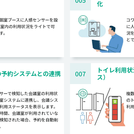
005
）
化
個室ブースに人感センサーを設
コ
議室内の利用状況をライトで可
に
す。
況
と
トイレ利用状
の予約システムとの連携
007
ス）
サーで検知した会議室の利用状
複
室システムに連携し、会議シス
の
利用ステータスを表示します。
利
時間、会議室が利用されていな
検知された場合、予約を自動削
。