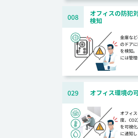
オフィスの防犯
008
検知
金庫など
のドアに
を検知。
には管理
029
オフィス環境の
オフィス
度、CO
を可視化
に通知し