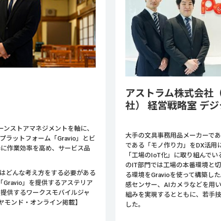
様
アストラム株式会社
社） 経営戦略室 デジ
ーンストアマネジメントを軸に、
大手の文具事務用品メーカーで
ラットフォーム「Gravio」とビ
である「モノ作り力」をDX活用に
武器に作業効率を高め、サービス品
「工場のIoT化」に取り組んで
のIT部門では工場の本番環境と切
者はどんな考え方をする必要がある
る環境をGravioを使って構築
ravio」を提供するアステリア
感センサー、AIカメラなどを用
」を提供するワークスモバイルジャ
組みを実現するとともに、若手技術
ヤモンド・オンライン掲載】
した。