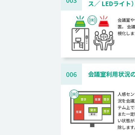
003
ス／ LEDライト
会議室や
置。 会
視化しま
006
会議室利用状況
人感セン
況を会議
テム上で
また一定
い状態が
除します