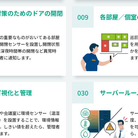
対策のためのドアの開閉
009
各部屋／個室
の重要なものがおいてある部屋
巡
開閉センサーを設置し開閉状態
を
 深夜時間帯の開閉など異常時
か
者に通知します。
ま
可視化と管理
030
サーバールー
や会議室に環境センサー（温湿
サ
2）を設置することで、環境情報
度
。しきい値を超えたら、管理者
を
ます。
ら