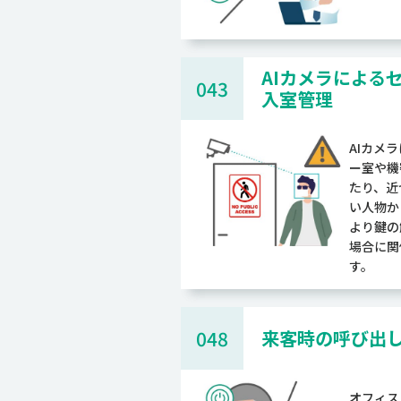
AIカメラによる
043
入室管理
AIカメ
ー室や機
たり、近
い人物か
より鍵の
場合に関
す。
048
来客時の呼び出
オフィス