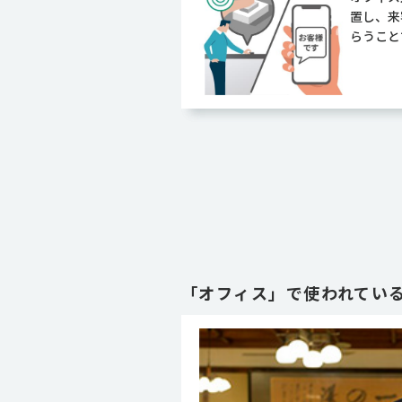
置し、来
らうこと
「
オフィス
」で使われてい