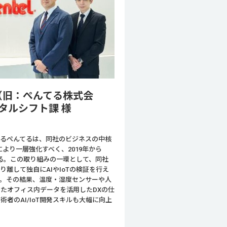
（旧：ぺんてる株式会
タルシフト課 様
あるぺんてるは、同社のビジネスの中核
より一層強化すべく、2019年から
いる。この取り組みの一環として、同社
り離して独自にAIやIoTの検証を行え
した。その結果、温度・湿度センサーや人
いたオフィス内データを活用したDXの仕
者のAI/IoT開発スキルも大幅に向上