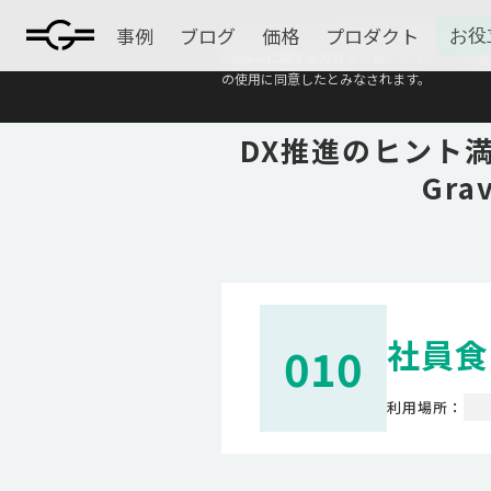
事例
ブログ
価格
プロダクト
お役
本ウェブサイトは、利便性、品質維持·向上を目
Cookieに関する方針
をご覧ください。「同意す
の使用に同意したとみなされます。
DX推進のヒント
Gr
010
社員食
利用場所：