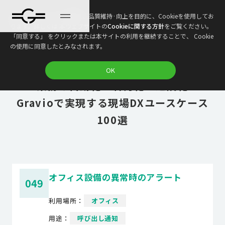
本ウェブサイトは、利便性、品質維持·向上を目的に、Cookieを使用してお
ります。詳しくは 本ウェブサイトの
Cookieに関する方針
をご覧ください。
「同意する」 をクリックまたは本サイトの利用を継続することで、 Cookie
の使用に同意したとみなされます。
DX推進のヒント満載！これで丸わかり！
OK
業務の自動化・省力化・遠隔化
Gravioで実現する現場DXユースケース
100選
オフィス設備の異常時のアラート
049
利用場所：
オフィス
用途：
呼び出し通知