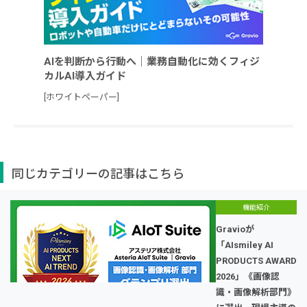
AIを判断から行動へ｜業務自動化に効くフィジ
カルAI導入ガイド
[ホワイトペーパー]
同じカテゴリーの記事はこちら
機能紹介
Gravioが
「AIsmiley AI
PRODUCTS AWARD
2026」《画像認
識・画像解析部門》