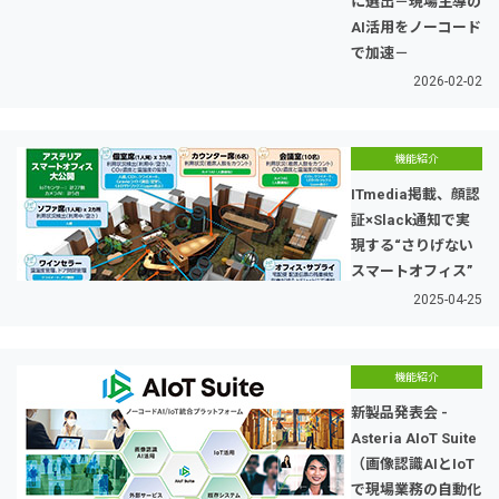
に選出－現場主導の
AI活用をノーコード
で加速－
2026-02-02
機能紹介
ITmedia掲載、顔認
証×Slack通知で実
現する“さりげない
スマートオフィス”
2025-04-25
機能紹介
新製品発表会 -
Asteria AIoT Suite
（画像認識AIとIoT
で現場業務の自動化