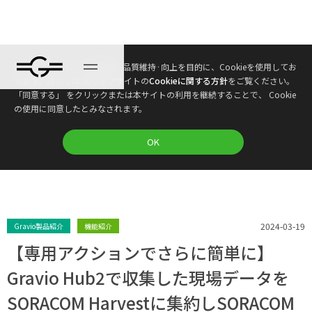
本ウェブサイトは、利便性、品質維持·向上を目的に、Cookieを使用してお
ブログ
ります。詳しくは 本ウェブサイトの
Cookieに関する方針
をご覧ください。
「同意する」 をクリックまたは本サイトの利用を継続することで、 Cookie
の使用に同意したとみなされます。
プラン
OK
2024-03-19
Gravio製品紹介
機能紹介
【専用アクションでさらに簡単に】
Gravio Hub2で収集した現場データを
SORACOM Harvestに集約しSORACOM