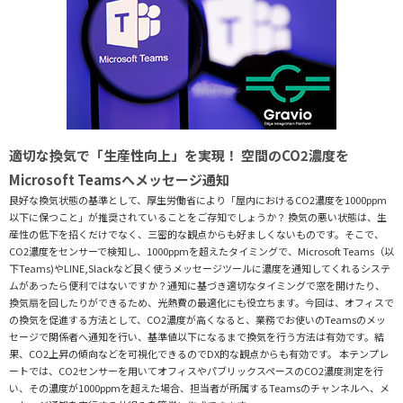
適切な換気で「生産性向上」を実現！ 空間のCO2濃度を
Microsoft Teamsへメッセージ通知
良好な換気状態の基準として、厚生労働省により「屋内におけるCO2濃度を1000ppm
以下に保つこと」が推奨されていることをご存知でしょうか？ 換気の悪い状態は、生
産性の低下を招くだけでなく、三密的な観点からも好ましくないものです。そこで、
CO2濃度をセンサーで検知し、1000ppmを超えたタイミングで、Microsoft Teams（以
下Teams)やLINE,Slackなど良く使うメッセージツールに濃度を通知してくれるシステ
ムがあったら便利ではないですか？通知に基づき適切なタイミングで窓を開けたり、
換気扇を回したりができるため、光熱費の最適化にも役立ちます。今回は、オフィスで
の換気を促進する方法として、CO2濃度が高くなると、業務でお使いのTeamsのメッ
セージで関係者へ通知を行い、基準値以下になるまで換気を行う方法は有効です。結
果、CO2上昇の傾向などを可視化できるのでDX的な観点からも有効です。 本テンプレ
ートでは、CO2センサーを用いてオフィスやパブリックスペースのCO2濃度測定を行
い、その濃度が1000ppmを超えた場合、担当者が所属するTeamsのチャンネルへ、メ