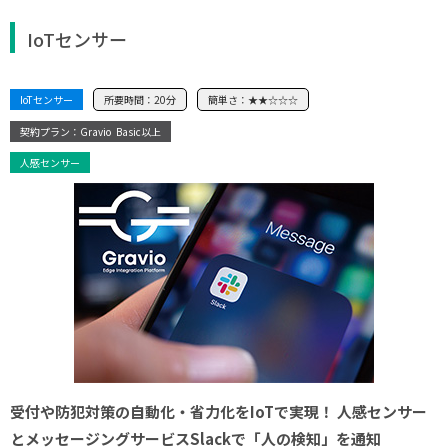
IoTセンサー
IoTセンサー
所要時間：
20分
簡単さ：
★★☆☆☆
契約プラン：Gravio
Basic以上
人感センサー
受付や防犯対策の自動化・省力化をIoTで実現！ 人感センサー
とメッセージングサービスSlackで「人の検知」を通知