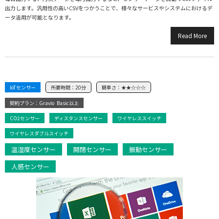
出力します。汎用性の高いCSVをつかうことで、様々なサービスやシステムにおけるデ
ータ活用が可能となります。
Read More
IoTセンサー
所要時間：
20分
簡単さ：
★★☆☆☆
契約プラン：Gravio
Basic以上
CO2センサー
ディスタンスセンサー
ワイヤレススイッチ
ワイヤレスダブルスイッチ
温湿度センサー
開閉センサー
振動センサー
人感センサー