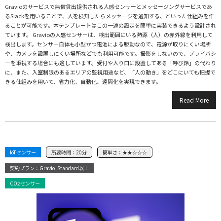
Gravioのサービスで無償貸出提供される人感センサーとメッセージングサービスであ
るSlackを用いることで、人を検知したらメッセージを通知する、といった仕組みを作
ることが可能です。本テンプレートはこの一連の設定を簡単に実装できるよう設計され
ています。 Gravioの人感センサーは、検出範囲にいる熱源（人）の赤外線を利用して
検出します。センサー自体も小型かつ電池による駆動なので、電源が取りにくい場所
や、カメラを設置しにくい場所などでも利用可能です。撮影をしないので、プライバシ
ーを重視する場合にも適しています。受付や入り口に設置してある「呼び鈴」の代わり
に、また、入室制限のあるエリアの監視用途など、「人の動き」をどこにいても把握で
きる仕組みを用いて、省力化、自動化、遠隔化を実現できます。
Read More
IoTセンサー
所要時間：
20分
簡単さ：
★★☆☆☆
契約プラン：Gravio
Standard以上
CO2センサー