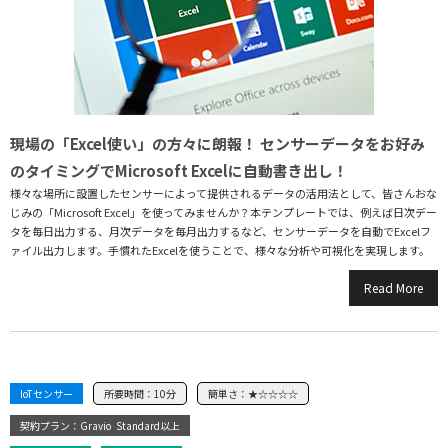
現場の「Excel使い」の方々に朗報！ センサーデータをお好み
のタイミングでMicrosoft Excelに自動書き出し！
様々な場所に設置したセンサーによって提供されるデータの活用法として、皆さんおな
じみの「Microsoft Excel」を使ってみませんか？本テンプレートでは、例えば日次デー
タを毎日出力する、月次データを毎月出力するなど、センサーデータを自動でExcelフ
ァイル出力します。手慣れたExcelを使うことで、様々な分析や可視化を実現します。
Read More
IoTセンサー
所要時間：
10分
簡単さ：
★☆☆☆☆
契約プラン：Gravio
Standard以上