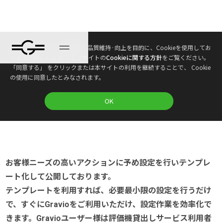
本ウェブサイトは、利便性、品質維持·向上を目的に、Cookieを使用してお
Gravioアクション テンプレート広場
ります。詳しくは 本ウェブサイトの
Cookieに関する方針
をご覧ください。
「同意する」 をクリックまたは本サイトの利用を継続することで、 Cookie
の使用に同意したとみなされます。
a
OK
お客様ニーズの高いアクションに予め設定を行いテンプレ
ート化して公開しております。
テンプレートを利用すれば、必要最小限の設定を行うだけ
で、すぐにGravioをご利用いただけ、設定作業を効率化で
きます。Gravioユーザー様は評価機貸出しサービス利用者