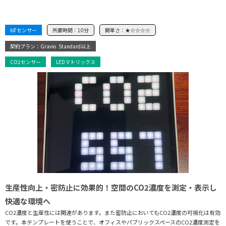
IoTセンサー
所要時間：
10分
簡単さ：
★☆☆☆☆
契約プラン：Gravio
Standard以上
CO2センサー
LEDマトリックス
生産性向上・密防止に効果的！空間のCO2濃度を測定・表示し
快適な環境へ
CO2濃度と生産性には関連があります。また密防止においてもCO2濃度の可視化は有効
です。本テンプレートを使うことで、オフィスやパブリックスペースのCO2濃度測定を