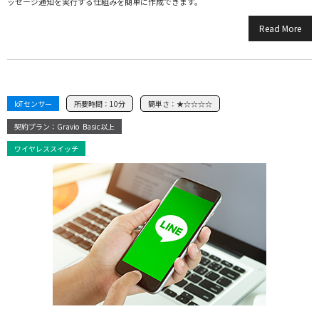
ッセージ通知を実行する仕組みを簡単に作成できます。
Read More
IoTセンサー
所要時間：
10分
簡単さ：
★☆☆☆☆
契約プラン：Gravio
Basic以上
ワイヤレススイッチ