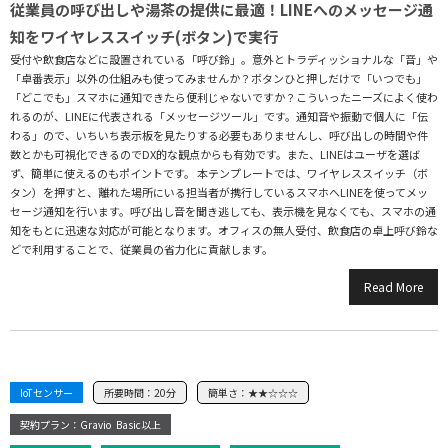
従業員の呼び出しや湯茶の提供に最適！LINEへのメッセージ通
知をワイヤレススイッチ(ボタン)で実行
受付や飲食店などに設置されている「呼び鈴」。意外とトラディッショナルな「音」や
「卓番表示」以外の仕組みも使ってみませんか？ボタンひと押しだけで「いつでも」
「どこでも」スマホに通知できたら便利じゃないですか？こういったニーズによく使わ
れるのが、LINEに代表される「メッセージツール」です。通知音や振動で個人に「伝
わる」ので、いちいち表示板を見たりする必要もありませんし、呼び出しの時間や件
数とかも可視化できるのでDX的な観点からも有効です。また、LINEはユーザを選ば
ず、簡単に使えるのもポイントです。 本テンプレートでは、ワイヤレススイッチ（ボ
タン）を押すと、離れた場所にいる担当者が携行しているスマホへLINEを使ってメッ
セージ通知を行います。呼び出し音を聞き逃しても、表示機を見なくても、スマホの通
知をもとに迅速な対応が可能となります。オフィスの無人受付、飲食店の卓上呼び鈴な
どで利用することで、従業員の省力化に貢献します。
Read More
IoTセンサー
所要時間：
20分
簡単さ：
★★☆☆☆
契約プラン：Gravio
Basic以上