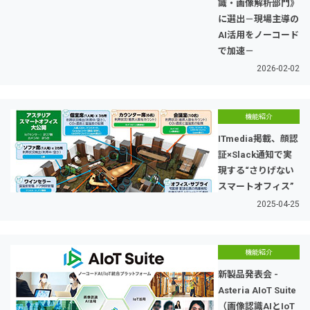
識・画像解析部門》
に選出－現場主導の
AI活用をノーコード
で加速－
2026-02-02
機能紹介
ITmedia掲載、顔認
証×Slack通知で実
現する“さりげない
スマートオフィス”
2025-04-25
機能紹介
新製品発表会 -
Asteria AIoT Suite
（画像認識AIとIoT