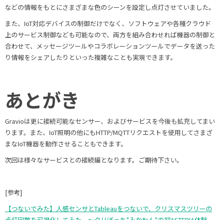
などの情報をもとにさまざまな色のシーンを設定し点灯させていました。
また、IoT対応デバイスの制御だけでなく、ソフトウェアや各種クラウド
上のサービス制御なども可能なので、両方を組み合わせれば機器の制御と
合わせて、メッセージツールやコラボレーションツールでデータを送った
り情報をシェアしたりといった複雑なことも実現できます。
あとがき
Gravioは更に接続可能なセンサー、およびサービスを今後も拡充してまい
ります。また、IoT照明の他にもHTTP/MQTTリクエストを使用してさまざ
まなIoT機器を動作させることもできます。
次回は様々なサービスとの接続編となります。ご期待下さい。
[参考]
【つないでみた】人感センサとTableauをつないで、クリスマスツリーの
点灯回数を可視化してみた 〜クリぼっち”みかわん”の初ASTERIA体験