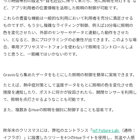
った時間帯別の設定や“自宅近辺に帰って来たら、先に照明を点灯する”な
ど、アプリ利用者の位置情報を活用した照明の制御が可能です。
これらの豊富な機能は一般的な利用において利用者を充分に満足させる
ものですが、もう少し複雑なライティング制御、例えば10分毎に照明の
色を変化させたい、外部のセンサーやデータと連動した動作をさせた
い、となると、急にプログラミングの必要性が出てきます。このような場
合、専用アプリやスマートフォンを使わないで照明をコントロールしよ
うと思うと、一筋縄ではいかないのです。
Gravioなら集めたデータをもとにした照明の制御を簡単に実現できます。
たとえば、熱中症対策として温度データをもとに照明の色を変化させ危
険度を通知したり、ポストに何かが投函されたら、開閉センサーを利用し
て、照明を点灯させるようなことも可能です。
また、複数あるHueの照明を個別に制御することも容易です。
昨年末のクリスマスには、弊社のエントランス「
IoT Future Lab.
（通称：
イフラボ）」に設置したツリーを4つのHueライトを使用し、気温や人感