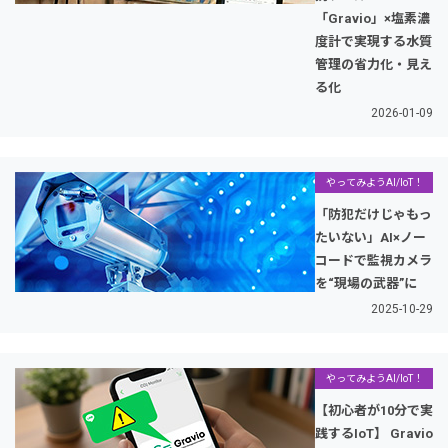
「Gravio」×塩素濃
度計で実現する水質
管理の省力化・見え
る化
2026-01-09
やってみようAI/IoT！
「防犯だけじゃもっ
たいない」AI×ノー
コードで監視カメラ
を“現場の武器”に
2025-10-29
やってみようAI/IoT！
【初心者が10分で実
践するIoT】 Gravio