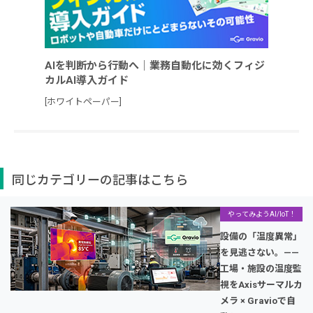
AIを判断から行動へ｜業務自動化に効くフィジ
カルAI導入ガイド
[ホワイトペーパー]
同じカテゴリーの記事はこちら
やってみようAI/IoT！
設備の「温度異常」
を見逃さない。——
工場・施設の温度監
視をAxisサーマルカ
メラ × Gravioで自