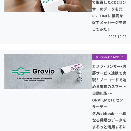
で取得したCO2セン
サーのデータを元
に、LINEに換気を
促すメッセージを送
ってみた！
2025-10-03
やってみようAI/IoT！
カメラ×センサー×外
部サービス連携で実
現！ノーコードで始
める業務のスマート
自動化術 〜
ONVIF,MQTT,セン
サーデー
タ,Webhook････異
なる種類のデータを
まるっと活用するに