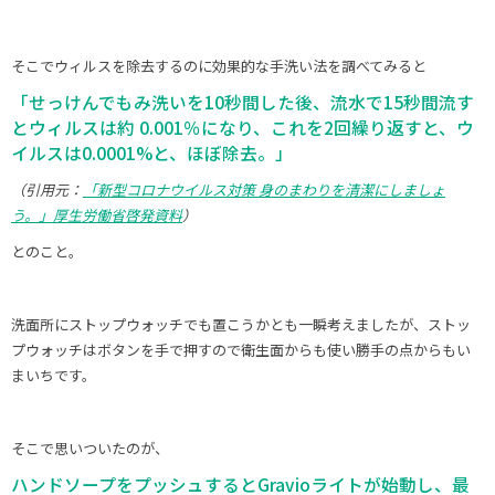
そこでウィルスを除去するのに効果的な手洗い法を調べてみると
「せっけんでもみ洗いを10秒間した後、流水で15秒間流す
とウィルスは約 0.001％になり、これを2回繰り返すと、ウ
イルスは0.0001%と、ほぼ除去。」
（引用元：
「新型コロナウイルス対策 身のまわりを清潔にしましょ
う。」厚生労働省啓発資料
）
とのこと。
洗面所にストップウォッチでも置こうかとも一瞬考えましたが、ストッ
プウォッチはボタンを手で押すので衛生面からも使い勝手の点からもい
まいちです。
そこで思いついたのが、
ハンドソープをプッシュするとGravioライトが始動し、最