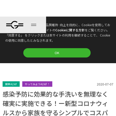
本ウェブサイトは、利便性、品質維持·向上を目的に、Cookieを使用してお
ブログ
ります。詳しくは 本ウェブサイトの
Cookieに関する方針
をご覧ください。
「同意する」 をクリックまたは本サイトの利用を継続することで、 Cookie
の使用に同意したとみなされます。
プラン
OK
2020-07-07
簡単AI/IoT
やってみようAI/IoT！
感染予防に効果的な手洗いを無理なく
確実に実施できる！ー新型コロナウィ
ルスから家族を守るシンプルでコスパ