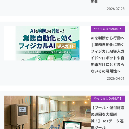
動化
2026-07-28
やってみようAI/IoT！
AIを判断から行動へ
｜業務自動化に効く
フィジカルAI導入ガ
イド～ロボットや自
動車だけにとどまら
ないその可用性～
2026-04-01
やってみようAI/IoT！
【プール・温浴施設
の巡回を大幅削
減！】 IoTデータ連
携ツール