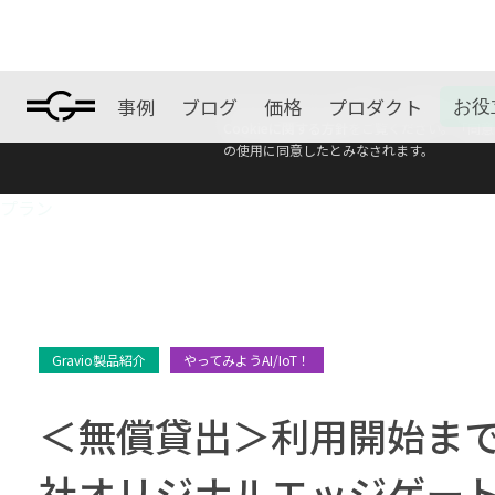
事例
ブログ
価格
プロダクト
お役
本ウェブサイトは、利便性、品質維持·向上を目
ブログ
Cookieに関する方針
をご覧ください。「同意す
の使用に同意したとみなされます。
プラン
Gravio製品紹介
やってみようAI/IoT！
＜無償貸出＞利用開始まで約
社オリジナルエッジゲートウ