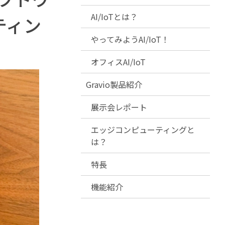
AI/IoTとは？
ティン
やってみようAI/IoT！
オフィスAI/IoT
Gravio製品紹介
展示会レポート
エッジコンピューティングと
は？
特長
機能紹介