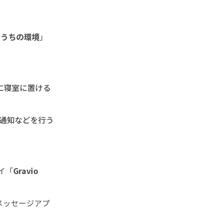
おうちの環境
」
に寝室に置ける
や通知などを行う
イ「
Gravio
メッセージアプ