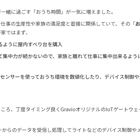
が一緒に過ごす「おうち時間」が一気に増えました。
が仕事の生産性や家族の満足度と密接に関係していて、その「
が家ではまず、
るように屋内すべり台を購入
て集中力が続かないので、家族と離れて仕事に集中出来るよう
でもセンサーを使っておうち環境を数値化したり、デバイス制御
ろ、丁度タイミング良くGravioオリジナルのIoTゲートウェ
ンサーからのデータを受信し処理してライトなどのデバイス制御や