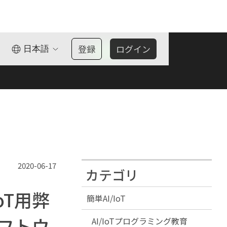
登録
ログイン
日本語
OK
2020-06-17
カテゴリ
oT用弊
簡単AI/IoT
ソフトウ
AI/IoTプログラミング教育