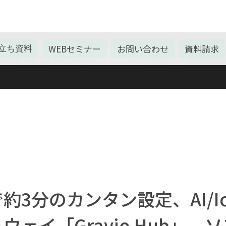
WEBセミナー
お問い合わせ
資料請求
立ち資料
的に、Cookieを使用しております。詳しくは 本ウェブサイトの
る」 をクリックまたは本サイトの利用を継続することで、 Cookie
3分のカンタン設定、AI/I
ェイ「Gravio Hub」 