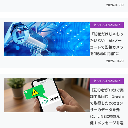
2026-01-09
やってみようAI/IoT！
「防犯だけじゃもっ
たいない」AI×ノー
コードで監視カメラ
を“現場の武器”に
2025-10-29
やってみようAI/IoT！
【初心者が10分で実
践するIoT】 Gravio
で取得したCO2セン
サーのデータを元
に、LINEに換気を
促すメッセージを送