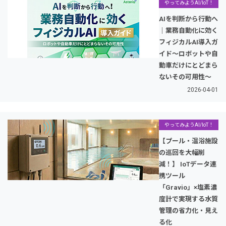
やってみようAI/IoT！
AIを判断から行動へ
｜業務自動化に効く
フィジカルAI導入ガ
イド～ロボットや自
動車だけにとどまら
ないその可用性～
2026-04-01
やってみようAI/IoT！
【プール・温浴施設
の巡回を大幅削
減！】 IoTデータ連
携ツール
「Gravio」×塩素濃
度計で実現する水質
管理の省力化・見え
る化