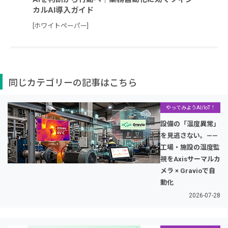
カルAI導入ガイド
[ホワイトペーパー]
同じカテゴリーの記事はこちら
やってみようAI/IoT！
設備の「温度異常」
を見逃さない。——
工場・施設の温度監
視をAxisサーマルカ
メラ × Gravioで自
動化
2026-07-28