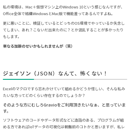
私の環境は、Mac＋仮想マシン上のWindows 10という感じなんですが、
Office全体で結構WindowsとMac版で機能差ってあるんですよね。
更に悪いことに、検証しているとどっちのOS環境でやっているか失念し
てしまい、あれ？こないだ出来たのに？とか混乱することが多かったり
もします。
単なる加齢のせいかもしれませんが（笑）
ジェイソン（
JSON）なんて、怖くない！
Excelのマクロですら忘れかけていて組めるかどうか怪しい、そんな私み
たいな方ってどのくらい存在するのでしょうか？
そのような方にむしろGravioをご利用頂きたいなぁ、と思っていま
す。
ソフトウェアのコードやデータ形式などに造詣のある、プログラムが組
める方であればIoTデータの可視化は朝飯前のコトかと思いますが、私レ