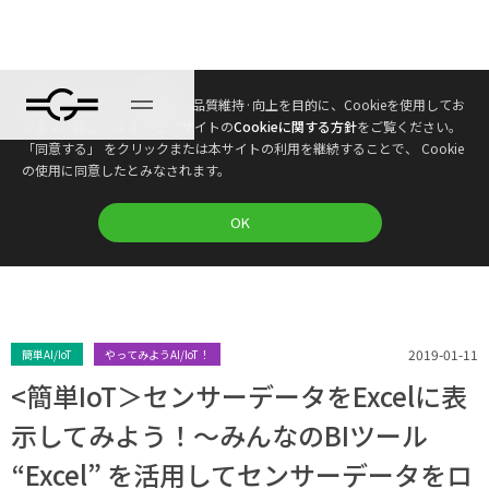
本ウェブサイトは、利便性、品質維持·向上を目的に、Cookieを使用してお
ブログ
ります。詳しくは 本ウェブサイトの
Cookieに関する方針
をご覧ください。
「同意する」 をクリックまたは本サイトの利用を継続することで、 Cookie
の使用に同意したとみなされます。
プラン
OK
2019-01-11
簡単AI/IoT
やってみようAI/IoT！
<簡単IoT＞センサーデータをExcelに表
示してみよう！〜みんなのBIツール
“Excel” を活用してセンサーデータをロ