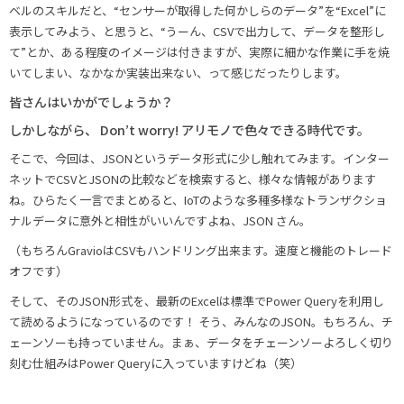
ベルのスキルだと、“センサーが取得した何かしらのデータ”を“Excel”に
表示してみよう、と思うと、“うーん、CSVで出力して、データを整形し
て”とか、ある程度のイメージは付きますが、実際に細かな作業に手を焼
いてしまい、なかなか実装出来ない、って感じだったりします。
皆さんはいかがでしょうか？
しかしながら、 Don’t worry! アリモノで色々できる時代です。
そこで、今回は、JSONというデータ形式に少し触れてみます。インター
ネットでCSVとJSONの比較などを検索すると、様々な情報があります
ね。ひらたく一言でまとめると、IoTのような多種多様なトランザクショ
ナルデータに意外と相性がいいんですよね、JSON さん。
（もちろんGravioはCSVもハンドリング出来ます。速度と機能のトレード
オフです）
そして、そのJSON形式を、最新のExcelは標準でPower Queryを利用し
て読めるようになっているのです！ そう、みんなのJSON。もちろん、チ
ェーンソーも持っていません。まぁ、データをチェーンソーよろしく切り
刻む仕組みはPower Queryに入っていますけどね（笑）