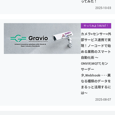
ってみた！
2025-10-03
やってみようAI/IoT！
カメラ×センサー×外
部サービス連携で実
現！ノーコードで始
める業務のスマート
自動化術 〜
ONVIF,MQTT,セン
サーデー
タ,Webhook････異
なる種類のデータを
まるっと活用するに
は〜
2025-08-07