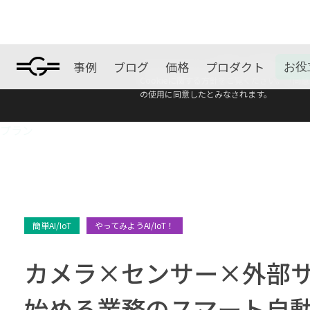
事例
ブログ
価格
プロダクト
お役
本ウェブサイトは、利便性、品質維持·向上を目
ブログ
Cookieに関する方針
をご覧ください。「同意す
の使用に同意したとみなされます。
プラン
簡単AI/IoT
やってみようAI/IoT！
カメラ×センサー×外部
始める業務のスマート自動化術