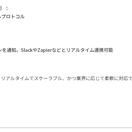
rt）：
るプロトコル
通知。SlackやZapierなどとリアルタイム連携可能
め、リアルタイムでスケーラブル、かつ業界に応じて柔軟に対応