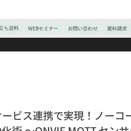
WEBセミナー
お問い合わせ
資料請求
立ち資料
的に、Cookieを使用しております。詳しくは 本ウェブサイトの
る」 をクリックまたは本サイトの利用を継続することで、 Cookie
サービス連携で実現！ノーコ
 〜ONVIF,MQTT,セン