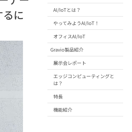
AI/IoTとは？
するに
やってみようAI/IoT！
オフィスAI/IoT
Gravio製品紹介
展示会レポート
エッジコンピューティングと
は？
特長
機能紹介