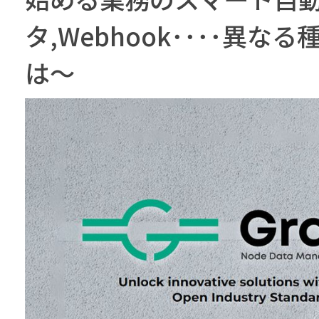
タ,Webhook････異
は〜