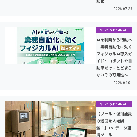
動化
2026-07-28
やってみようAI/IoT！
AIを判断から行動へ
｜業務自動化に効く
フィジカルAI導入ガ
イド～ロボットや自
動車だけにとどまら
ないその可用性～
2026-04-01
やってみようAI/IoT！
【プール・温浴施設
の巡回を大幅削
減！】 IoTデータ連
携ツール