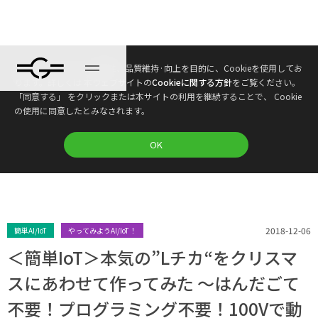
本ウェブサイトは、利便性、品質維持·向上を目的に、Cookieを使用してお
ブログ
ります。詳しくは 本ウェブサイトの
Cookieに関する方針
をご覧ください。
「同意する」 をクリックまたは本サイトの利用を継続することで、 Cookie
の使用に同意したとみなされます。
プラン
OK
2018-12-06
簡単AI/IoT
やってみようAI/IoT！
＜簡単IoT＞本気の”Lチカ“をクリスマ
スにあわせて作ってみた 〜はんだごて
不要！プログラミング不要！100Vで動