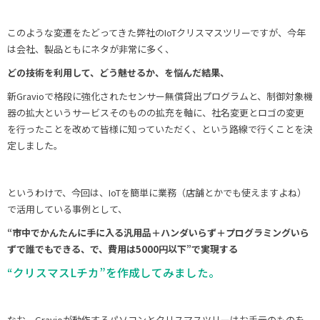
このような変遷をたどってきた弊社のIoTクリスマスツリーですが、今年
は会社、製品ともにネタが非常に多く、
どの技術を利用して、どう魅せるか、を悩んだ結果、
新Gravioで格段に強化されたセンサー無償貸出プログラムと、制御対象機
器の拡大というサービスそのものの拡充を軸に、社名変更とロゴの変更
を行ったことを改めて皆様に知っていただく、という路線で行くことを決
定しました。
というわけで、今回は、IoTを簡単に業務（店舗とかでも使えますよね）
で活用している事例として、
“市中でかんたんに手に入る汎用品＋ハンダいらず＋プログラミングいら
ずで誰でもできる、で、費用は5000円以下”で実現する
“クリスマスLチカ”を作成してみました。
なお、Gravioが動作するパソコンとクリスマスツリーはお手元のものを