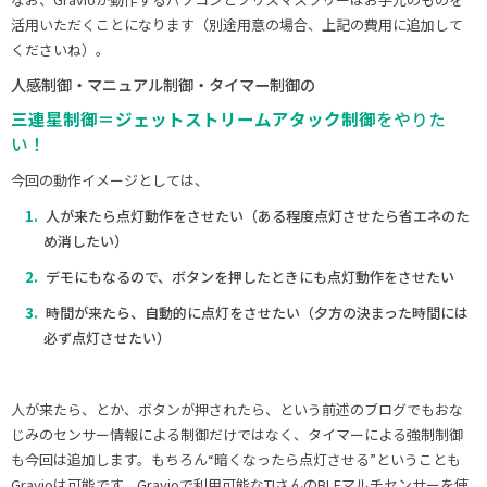
活用いただくことになります（別途用意の場合、上記の費用に追加して
くださいね）。
人感制御・マニュアル制御・タイマー制御の
三連星制御＝ジェットストリームアタック制御
をやりた
い！
今回の動作イメージとしては、
人が来たら点灯動作をさせたい（ある程度点灯させたら省エネのた
め消したい）
デモにもなるので、ボタンを押したときにも点灯動作をさせたい
時間が来たら、自動的に点灯をさせたい（夕方の決まった時間には
必ず点灯させたい）
人が来たら、とか、ボタンが押されたら、という前述のブログでもおな
じみのセンサー情報による制御だけではなく、タイマーによる強制制御
も今回は追加します。もちろん“暗くなったら点灯させる”ということも
Gravioは可能です。Gravioで利用可能なTIさんのBLEマルチセンサーを使