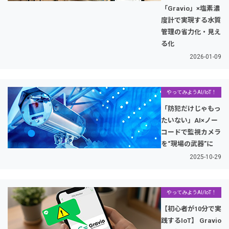
「Gravio」×塩素濃
度計で実現する水質
管理の省力化・見え
る化
2026-01-09
やってみようAI/IoT！
「防犯だけじゃもっ
たいない」AI×ノー
コードで監視カメラ
を“現場の武器”に
2025-10-29
やってみようAI/IoT！
【初心者が10分で実
践するIoT】 Gravio