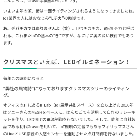
こんにちは、Gravio事業部のタルミです。
いよいよ年の瀬、街は一面ライティングされるようになってきましたね。
IoT業界の人にはおなじみ
“Lチカ”
の時期です。
あ、デパチカではありませんよ（笑）。
LEDチカチカ、通称Lチカと呼ば
れる、これまたIoTの基本の“き”ですが、なにげに奥の深い技術でもあり
ます。
クリスマス
といえば、
LEDイルミネーション！
毎年この時期になると
“弊社の風物詩”になっておりますクリスマスツリーのライティン
グ。
オフィスの1FにあるIF Lab（IoT展示共創スペース）を立ち上げた2016年
はソニーさんのMESHをベースに、はんだごてを活用して自作のリレーキ
ットを作り、LED照明の電源制御を行ないました。そして、昨年は自社製
品である初代Gravioを用いて、IoT照明の定番でもあるフィリップスさん
のHueとUSB接続の人感センサーを連動させた点灯制御を行ないました。