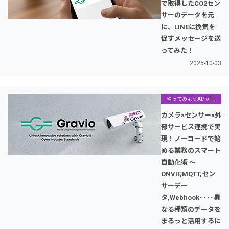
で取得したCO2セン
サーのデータを元
に、LINEに換気を
促すメッセージを送
ってみた！
2025-10-03
やってみようAI/IoT！
カメラ×センサー×外
部サービス連携で実
現！ノーコードで始
める業務のスマート
自動化術 〜
ONVIF,MQTT,セン
サーデー
タ,Webhook････異
なる種類のデータを
まるっと活用するに