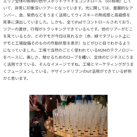
エリア全体の照明の色やスポットライトをコントロール（IoT照明）して
いて、非常に印象深いツアーとなっています。光に関しては、重層的なア
ンバー、金、紫色などをうまく活用してウィスキーの熟成感と高級感を
見事に演出していました。しかも、全てiPadでコントロールされており、
ツアーの進捗、行程がトラッキングできているんです。他のツアーがどこ
を見ているとか、どのデモが今日は見れるか（赤、緑でタブレット上に
デモと工場設備そのものの作動状態を表示）などがひと目でわかるよう
になっていました。工場で当然のごとく使われているM2Mのテクノロジー
をベースに、美しさ、魅せるためのローブを纏い、全体のビジネスにうま
く活用できている、そんなイメージですね。工場とマーケティングがうま
くフュージョンしている、デザインドリブンのIoT活用ができている好例
かと思います。