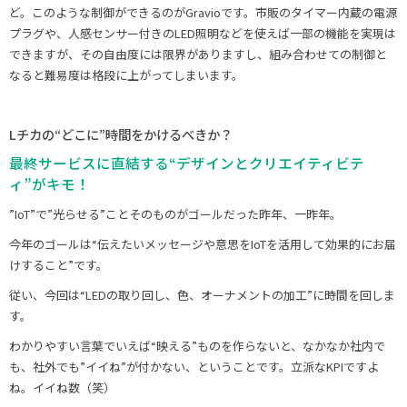
ど。このような制御ができるのがGravioです。市販のタイマー内蔵の電源
プラグや、人感センサー付きのLED照明などを使えば一部の機能を実現は
できますが、その自由度には限界がありますし、組み合わせての制御と
なると難易度は格段に上がってしまいます。
Lチカの“どこに”時間をかけるべきか？
最終サービスに直結する“デザインとクリエイティビテ
ィ”がキモ！
”IoT”で”光らせる”ことそのものがゴールだった昨年、一昨年。
今年のゴールは“伝えたいメッセージや意思をIoTを活用して効果的にお届
けすること”です。
従い、今回は“LEDの取り回し、色、オーナメントの加工”に時間を回しま
す。
わかりやすい言葉でいえば“映える”ものを作らないと、なかなか社内で
も、社外でも”イイね”が付かない、ということです。立派なKPIですよ
ね。イイね数（笑）