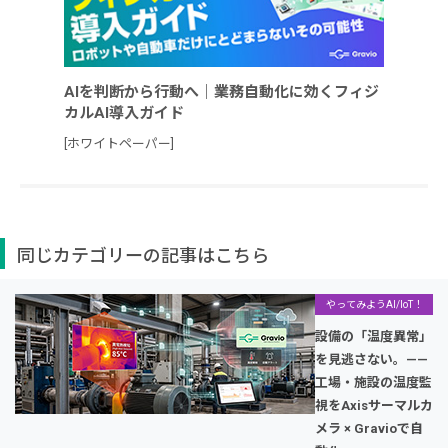
AIを判断から行動へ｜業務自動化に効くフィジ
カルAI導入ガイド
[ホワイトペーパー]
同じカテゴリーの記事はこちら
やってみようAI/IoT！
設備の「温度異常」
を見逃さない。——
工場・施設の温度監
視をAxisサーマルカ
メラ × Gravioで自